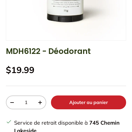
MDH6122 - Déodorant
Prix habituel
$19.99
Qté
Ajouter au panier
Diminuer la quantité
Augmenter la quantité
Service de retrait disponible à
745 Chemin
Lakeside