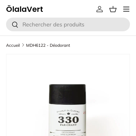
ÖlalaVert
Aller au contenu
Se connecter
Panier
Recherche
Rechercher
Accueil
MDH6122 - Déodorant
Passer aux informations produits